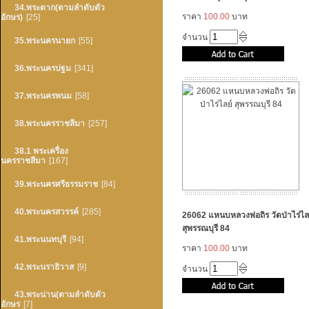
34.พระตาก(ตามลำดับตัว
ราคา
100.00
บาท
อักษร)
[25]
จำนวน
35.พระนครนายก
[55]
36.พระนครปฐม
[341]
37.พระนครพนม
[58]
38.พระนครราชสีมา
[257]
38.1 พระเครื่อง
นครราชสีมา
[167]
39.พระนครศรีธรรมราช
[84]
40.พระนครสวรรค์
[285]
26062 แหนบหลวงพ่อถิร วัดป่าไร่ไล
สุพรรณบุรี 84
41.พระนนทบุรี
[94]
ราคา
100.00
บาท
42.พระนราธิวาส
[9]
จำนวน
43.พระน่าน(ตามลำดับตัว
อักษร
[7]