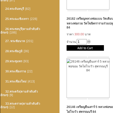
อักษร)
[87]
24.พระจันทบุรี
[82]
26182 เหรียญหลวงพ่อแบน วัดเดิม
25.พระฉะเชิงเทรา
[228]
หลวงพ่อกวย วัดโฆษิตรารามร่วมปลุ
84
26.พระชลบุรี(ตามลำดับตัว
อักษร)
[186]
ราคา
300.00
บาท
27. พระชัยนาท
[201]
จำนวน
28.พระชัยภูมิ
[36]
29.พระชุมพร
[93]
30.พระเชียงราย
[22]
31.พระเชียงใหม่
[413]
32.พระตรัง(ตามลำดับตัว
อักษร)
[9]
33.พระตราด(ตามลำดับตัว
26146 เหรียญยืนเสาร์ 5 หลวงพ่อขอ
อักษร)
[12]
ไผ่โรงวัว สุพรรณบุรี 84