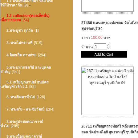
1.1 พระเพื่อนฝากมา หรือ พระ
ให้ให้ราคากัน
[9]
»
1.2 collection(คอลเล็คชั่น)
เพื่อการสะสม
[64]
27486 แหนบหลวงพ่อขอม วัดไผ่โรง
สุพรรณบุรี 84
2.พระบูชา ทุกวัด
[1]
ราคา
100.00
บาท
3. พระไม่ทราบที่
[519]
จำนวน
4.ล็อกเก็ต ภาพถ่าย
[294]
5.พระมหากษัตริย์ และบุคคล
สำคัญ
[341]
5.1 เหรียญกษาปณ์ ธนบัตร
เหรียญที่ระลึก 5.1
[88]
6. พระปิดตาทั่วไป
[126]
7. พระกริ่ง - พระชัยวัฒน์
[204]
8.พระรูปหล่อคณาจารย์
ทั่วไป
[285]
26711 เหรียญหลวงพ่อถริ หลังหลวง
สอน วัดป่าเลไลย์ สุพรรณบุรี ชุบนิเกิ
9.พระเนื้อผงคณาจารย์