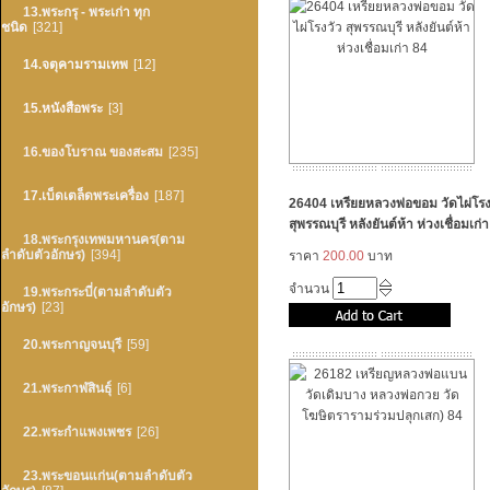
13.พระกรุ - พระเก่า ทุก
ชนิด
[321]
14.จตุคามรามเทพ
[12]
15.หนังสือพระ
[3]
16.ของโบราณ ของสะสม
[235]
17.เบ็ดเตล็ดพระเครื่อง
[187]
26404 เหรียยหลวงพ่อขอม วัดไผ่โรง
สุพรรณบุรี หลังยันต์ห้า ห่วงเชื่อมเก่
18.พระกรุงเทพมหานคร(ตาม
ลำดับตัวอักษร)
[394]
ราคา
200.00
บาท
จำนวน
19.พระกระบี่(ตามลำดับตัว
อักษร)
[23]
20.พระกาญจนบุรี
[59]
21.พระกาฬสินธุ์
[6]
22.พระกำแพงเพชร
[26]
23.พระขอนแก่น(ตามลำดับตัว