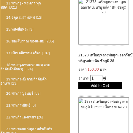
13.พระกรุ - พระเก่า ทุก
ชนิด
[321]
14.จตุคามรามเทพ
[12]
15.หนังสือพระ
[3]
16.ของโบราณ ของสะสม
[235]
17.เบ็ดเตล็ดพระเครื่อง
[187]
21373 เหรียญหลวงพ่อคูณ ออกวัดบึ
บริบูรณ์ตานิน ชัยภูมิ 28
18.พระกรุงเทพมหานคร(ตาม
ลำดับตัวอักษร)
[394]
ราคา
150.00
บาท
จำนวน
19.พระกระบี่(ตามลำดับตัว
อักษร)
[23]
20.พระกาญจนบุรี
[59]
21.พระกาฬสินธุ์
[6]
22.พระกำแพงเพชร
[26]
23.พระขอนแก่น(ตามลำดับตัว