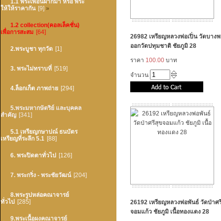
1.1 พระเพื่อนฝากมา หรือ พระ
ให้ให้ราคากัน
[9]
»
1.2 collection(คอลเล็คชั่น)
เพื่อการสะสม
[64]
26982 เหรียญหลวงพ่อเปิ่น วัดบางพ
ออกวัดปทุมชาติ ชัยภูมิ 28
2.พระบูชา ทุกวัด
[1]
ราคา
100.00
บาท
3. พระไม่ทราบที่
[519]
จำนวน
4.ล็อกเก็ต ภาพถ่าย
[294]
5.พระมหากษัตริย์ และบุคคล
สำคัญ
[341]
5.1 เหรียญกษาปณ์ ธนบัตร
เหรียญที่ระลึก 5.1
[88]
6. พระปิดตาทั่วไป
[126]
7. พระกริ่ง - พระชัยวัฒน์
[204]
8.พระรูปหล่อคณาจารย์
ทั่วไป
[285]
26192 เหรียญหลวงพ่อพันธ์ วัดป่าศร
จอมแก้ว ชัยภูมิ เนื้อทองแดง 28
9.พระเนื้อผงคณาจารย์