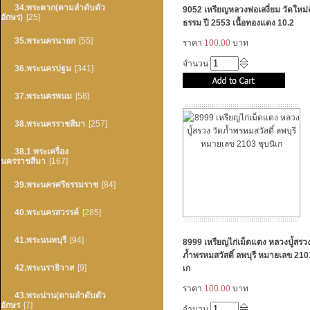
34.พระตาก(ตามลำดับตัว
9052 เหรียญหลวงพ่อเสงี่ยม วัดใหม่ส
อักษร)
[25]
ธรรม ปี 2553 เนื้อทองแดง 10.2
35.พระนครนายก
[55]
ราคา
100.00
บาท
จำนวน
36.พระนครปฐม
[341]
37.พระนครพนม
[58]
38.พระนครราชสีมา
[257]
38.1 พระเครื่อง
นครราชสีมา
[167]
39.พระนครศรีธรรมราช
[84]
40.พระนครสวรรค์
[285]
41.พระนนทบุรี
[94]
8999 เหรียญไก่เม็ดแตง หลวงปู่้สรวง
ภ้ำพรหมสวัสดิ์ ลพบุรี หมายเลข 2103
42.พระนราธิวาส
[9]
เก
ราคา
100.00
บาท
43.พระน่าน(ตามลำดับตัว
อักษร
[7]
จำนวน