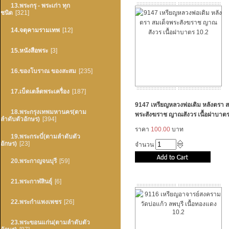
13.พระกรุ - พระเก่า ทุก
ชนิด
[321]
14.จตุคามรามเทพ
[12]
15.หนังสือพระ
[3]
16.ของโบราณ ของสะสม
[235]
17.เบ็ดเตล็ดพระเครื่อง
[187]
9147 เหรียญหลวงพ่อเดิม หลังตรา ส
18.พระกรุงเทพมหานคร(ตาม
พระสังฆราช ญาณสังวร เนื้อฝาบาตร
ลำดับตัวอักษร)
[394]
ราคา
100.00
บาท
19.พระกระบี่(ตามลำดับตัว
อักษร)
[23]
จำนวน
20.พระกาญจนบุรี
[59]
21.พระกาฬสินธุ์
[6]
22.พระกำแพงเพชร
[26]
23.พระขอนแก่น(ตามลำดับตัว