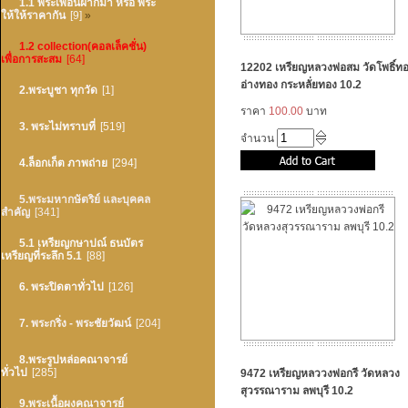
1.1 พระเพื่อนฝากมา หรือ พระ
ให้ให้ราคากัน
[9]
»
1.2 collection(คอลเล็คชั่น)
เพื่อการสะสม
[64]
12202 เหรียญหลวงพ่อสม วัดโพธิ์ท
อ่างทอง กระหลั่ยทอง 10.2
2.พระบูชา ทุกวัด
[1]
ราคา
100.00
บาท
3. พระไม่ทราบที่
[519]
จำนวน
4.ล็อกเก็ต ภาพถ่าย
[294]
5.พระมหากษัตริย์ และบุคคล
สำคัญ
[341]
5.1 เหรียญกษาปณ์ ธนบัตร
เหรียญที่ระลึก 5.1
[88]
6. พระปิดตาทั่วไป
[126]
7. พระกริ่ง - พระชัยวัฒน์
[204]
8.พระรูปหล่อคณาจารย์
ทั่วไป
[285]
9472 เหรียญหลววงพ่อกรี วัดหลวง
สุวรรณาราม ลพบุรี 10.2
9.พระเนื้อผงคณาจารย์