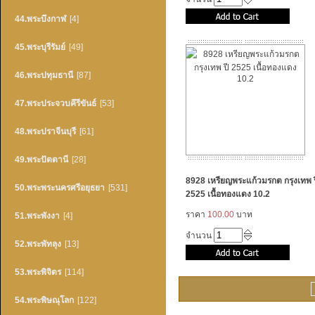
44.พระบึงกาฬ
[4]
45.พระบุรีรัมย์
[49]
46.พระปทุมธานี
[87]
47.พระประจวบคึรีขันธ์
[53]
48.พระปราจีนบุรี
[61]
49.พระปัตตานี
[28]
8928 เหรียญพระแก้วมรกต กรุงเทพ 
50.พระพระนครศรีอยุธยา
[531]
2525 เนื้อทองแดง 10.2
ราคา
100.00
บาท
51.พระพังงา
[4]
จำนวน
52.พระพัทลุง
[13]
53.พระพิจิตร
[114]
54.พระพิษณุโลก
[122]