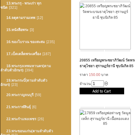
13.พระกรุ - พระเก่า ทุก
ชนิด
[321]
14.จตุคามรามเทพ
[12]
15.หนังสือพระ
[3]
16.ของโบราณ ของสะสม
[235]
17.เบ็ดเตล็ดพระเครื่อง
[187]
20855 เหรียญพระชยาภิวัฒน์ วัดพ
18.พระกรุงเทพมหานคร(ตาม
ธาตุไชยา สุราษฏร์ธานี ชุบนิเกิล 85
ลำดับตัวอักษร)
[394]
ราคา
150.00
บาท
19.พระกระบี่(ตามลำดับตัว
จำนวน
อักษร)
[23]
20.พระกาญจนบุรี
[59]
21.พระกาฬสินธุ์
[6]
22.พระกำแพงเพชร
[26]
23.พระขอนแก่น(ตามลำดับตัว