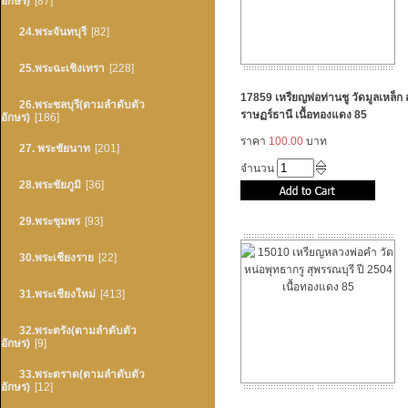
อักษร)
[87]
24.พระจันทบุรี
[82]
25.พระฉะเชิงเทรา
[228]
17859 เหรียญพ่อท่านชู วัดมูลเหล็ก ส
26.พระชลบุรี(ตามลำดับตัว
ราษฏร์ธานี เนื้อทองแดง 85
อักษร)
[186]
ราคา
100.00
บาท
27. พระชัยนาท
[201]
จำนวน
28.พระชัยภูมิ
[36]
29.พระชุมพร
[93]
30.พระเชียงราย
[22]
31.พระเชียงใหม่
[413]
32.พระตรัง(ตามลำดับตัว
อักษร)
[9]
33.พระตราด(ตามลำดับตัว
อักษร)
[12]