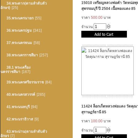
15010 เหรียญหลวงพ่อคำ วัดหน่อพุ
34.พระตาก(ตามลำดับตัว
อักษร)
[25]
สุพรรณบุรี ปี 2504 เนื้อทองแดง 85
ราคา
500.00
บาท
35.พระนครนายก
[55]
จำนวน
36.พระนครปฐม
[341]
37.พระนครพนม
[58]
38.พระนครราชสีมา
[257]
38.1 พระเครื่อง
นครราชสีมา
[167]
39.พระนครศรีธรรมราช
[84]
40.พระนครสวรรค์
[285]
11424 ล็อกเก็ตหลวงพ่อแดง วัดคุ
41.พระนนทบุรี
[94]
สุราษฏร์ธานี 85
42.พระนราธิวาส
[9]
ราคา
100.00
บาท
จำนวน
43.พระน่าน(ตามลำดับตัว
อักษร
[7]