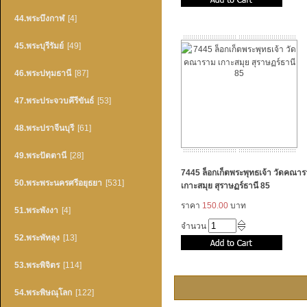
44.พระบึงกาฬ
[4]
45.พระบุรีรัมย์
[49]
46.พระปทุมธานี
[87]
47.พระประจวบคึรีขันธ์
[53]
48.พระปราจีนบุรี
[61]
49.พระปัตตานี
[28]
7445 ล็อกเก็ตพระพุทธเจ้า วัดคณา
50.พระพระนครศรีอยุธยา
[531]
เกาะสมุย สุราษฏร์ธานี 85
ราคา
150.00
บาท
51.พระพังงา
[4]
จำนวน
52.พระพัทลุง
[13]
53.พระพิจิตร
[114]
54.พระพิษณุโลก
[122]