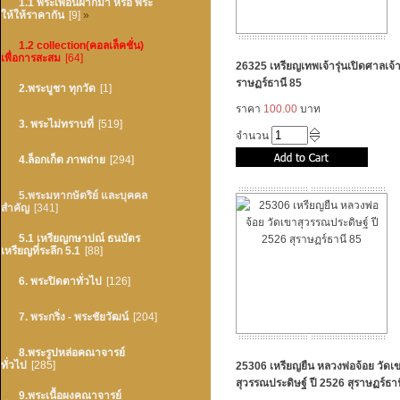
1.1 พระเพื่อนฝากมา หรือ พระ
ให้ให้ราคากัน
[9]
»
1.2 collection(คอลเล็คชั่น)
เพื่อการสะสม
[64]
26325 เหรียญเทพเจ้ารุ่นเปิดศาลเจ้า
ราษฏร์ธานี 85
2.พระบูชา ทุกวัด
[1]
ราคา
100.00
บาท
3. พระไม่ทราบที่
[519]
จำนวน
4.ล็อกเก็ต ภาพถ่าย
[294]
5.พระมหากษัตริย์ และบุคคล
สำคัญ
[341]
5.1 เหรียญกษาปณ์ ธนบัตร
เหรียญที่ระลึก 5.1
[88]
6. พระปิดตาทั่วไป
[126]
7. พระกริ่ง - พระชัยวัฒน์
[204]
8.พระรูปหล่อคณาจารย์
ทั่วไป
[285]
25306 เหรียญยืน หลวงพ่อจ้อย วัดเ
สุวรรณประดิษฐ์ ปี 2526 สุราษฏร์ธา
9.พระเนื้อผงคณาจารย์