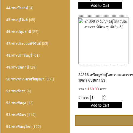
44.พระบึงกาฬ
[4]
45.พระบุรีรัมย์
[49]
46.พระปทุมธานี
[87]
47.พระประจวบคึรีขันธ์
[53]
48.พระปราจีนบุรี
[61]
49.พระปัตตานี
[28]
24868 เหรียญพ่อปู่โคตรบองเทวรา
50.พระพระนครศรีอยุธยา
[531]
พิจิตร ชุบนิเกิล 53
ราคา
150.00
บาท
51.พระพังงา
[4]
จำนวน
52.พระพัทลุง
[13]
53.พระพิจิตร
[114]
54.พระพิษณุโลก
[122]