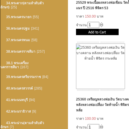
25529 พระเนื้อผงหลวงพ่อเขียน วัดถ
34.พระตาก(ตามลำดับตัว
อักษร)
[25]
เณร ปี 2516 พิจิตร 53
ราคา
150.00
บาท
35.พระนครนายก
[55]
จำนวน
36.พระนครปฐม
[341]
37.พระนครพนม
[58]
38.พระนครราชสีมา
[257]
38.1 พระเครื่อง
นครราชสีมา
[167]
39.พระนครศรีธรรมราช
[84]
40.พระนครสวรรค์
[285]
25360 เหรียญหลวงพ่อเงิน วัดบาง
41.พระนนทบุรี
[94]
หลังหลวงพ่อเปลื่อง วัดท้ายน้ำ พิจิต
หลั่ย
42.พระนราธิวาส
[9]
ราคา
100.00
บาท
43.พระน่าน(ตามลำดับตัว
อักษร
[7]
จำนวน