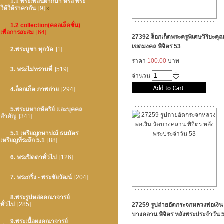
1.1 พระเพื่อนฝากมา หรือ พระ
ให้ให้ราคากัน
[9]
»
1.2 collection(คอลเล็คชั่น)
เพื่อการสะสม
[64]
27392 ล็อกเก็ตพระครูพิเศษวิริยะคุณ
เขตมงคล พิจิตร 53
2.พระบูชา ทุกวัด
[1]
ราคา
100.00
บาท
3. พระไม่ทราบที่
[519]
จำนวน
4.ล็อกเก็ต ภาพถ่าย
[294]
5.พระมหากษัตริย์ และบุคคล
สำคัญ
[341]
5.1 เหรียญกษาปณ์ ธนบัตร
เหรียญที่ระลึก 5.1
[88]
6. พระปิดตาทั่วไป
[126]
7. พระกริ่ง - พระชัยวัฒน์
[204]
8.พระรูปหล่อคณาจารย์
ทั่วไป
[285]
27259 รูปถ่ายอัดกระจกหลวงพ่อเงิน 
บางคลาน พิจิตร หลังพระประจำวัน 
9.พระเนื้อผงคณาจารย์