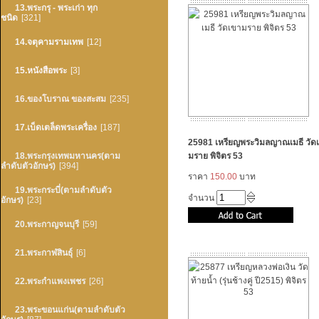
13.พระกรุ - พระเก่า ทุก
ชนิด
[321]
14.จตุคามรามเทพ
[12]
15.หนังสือพระ
[3]
16.ของโบราณ ของสะสม
[235]
17.เบ็ดเตล็ดพระเครื่อง
[187]
25981 เหรียญพระวิมลญาณเมธี วัด
18.พระกรุงเทพมหานคร(ตาม
มราย พิจิตร 53
ลำดับตัวอักษร)
[394]
ราคา
150.00
บาท
19.พระกระบี่(ตามลำดับตัว
จำนวน
อักษร)
[23]
20.พระกาญจนบุรี
[59]
21.พระกาฬสินธุ์
[6]
22.พระกำแพงเพชร
[26]
23.พระขอนแก่น(ตามลำดับตัว