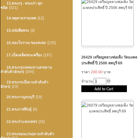
13.พระกรุ - พระเก่า ทุก
ชนิด
[321]
14.จตุคามรามเทพ
[12]
15.หนังสือพระ
[3]
16.ของโบราณ ของสะสม
[235]
17.เบ็ดเตล็ดพระเครื่อง
[187]
26429 เหรียญหลวงพ่อเพ็ง วัดมงคล
ประสิทธิ์ ปี 2506 ลพบุรี 69
18.พระกรุงเทพมหานคร(ตาม
ลำดับตัวอักษร)
[394]
ราคา
200.00
บาท
จำนวน
19.พระกระบี่(ตามลำดับตัว
อักษร)
[23]
20.พระกาญจนบุรี
[59]
21.พระกาฬสินธุ์
[6]
22.พระกำแพงเพชร
[26]
23.พระขอนแก่น(ตามลำดับตัว