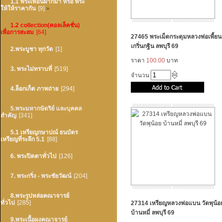
1.1 พระเพื่อนฝากมา หรือ พระ
ให้ให้ราคากัน
[9]
»
1.2 collection(คอลเล็คชั่น)
เพื่อการสะสม
[64]
27465 พระเม็ดกระดุมหลวงพ่อเพี้ยน
เกริ่นกฐิน ลพบุรี 69
2.พระบูชา ทุกวัด
[1]
ราคา
100.00
บาท
3. พระไม่ทราบที่
[519]
จำนวน
4.ล็อกเก็ต ภาพถ่าย
[294]
5.พระมหากษัตริย์ และบุคคล
สำคัญ
[341]
5.1 เหรียญกษาปณ์ ธนบัตร
เหรียญที่ระลึก 5.1
[88]
6. พระปิดตาทั่วไป
[126]
7. พระกริ่ง - พระชัยวัฒน์
[204]
8.พระรูปหล่อคณาจารย์
ทั่วไป
[285]
27314 เหรียญหลวงพ่อแบน วัดพุน้อ
บ้านหมี่ ลพบุรี 69
9.พระเนื้อผงคณาจารย์