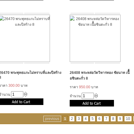
26470 พระพุทธแกะไม่ทราบที่และปีสร้าง
26408 พระหล่อวัดวิหารทอง ชัยนาท เนืื้
8
อชินตะกั่ว 8
ราคา
300.00
บาท
ราคา
950.00
บาท
จำนวน
จำนวน
previous
1
2
3
4
5
6
7
8
9
10