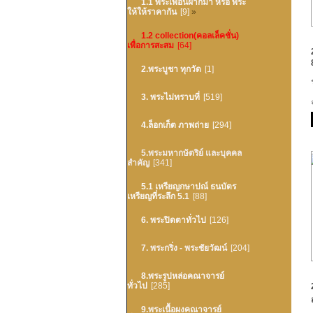
1.1 พระเพื่อนฝากมา หรือ พระ
ให้ให้ราคากัน
[9]
»
1.2 collection(คอลเล็คชั่น)
เพื่อการสะสม
[64]
2.พระบูชา ทุกวัด
[1]
3. พระไม่ทราบที่
[519]
4.ล็อกเก็ต ภาพถ่าย
[294]
5.พระมหากษัตริย์ และบุคคล
สำคัญ
[341]
5.1 เหรียญกษาปณ์ ธนบัตร
เหรียญที่ระลึก 5.1
[88]
6. พระปิดตาทั่วไป
[126]
7. พระกริ่ง - พระชัยวัฒน์
[204]
8.พระรูปหล่อคณาจารย์
ทั่วไป
[285]
9.พระเนื้อผงคณาจารย์