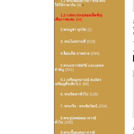
1.1 พระเพื่อนฝากมา หรือ พระ
ให้ให้ราคากัน
[9]
»
1.2 collection(คอลเล็คชั่น)
เพื่อการสะสม
[64]
2.พระบูชา ทุกวัด
[1]
3. พระไม่ทราบที่
[519]
4.ล็อกเก็ต ภาพถ่าย
[294]
5.พระมหากษัตริย์ และบุคคล
สำคัญ
[341]
5.1 เหรียญกษาปณ์ ธนบัตร
เหรียญที่ระลึก 5.1
[88]
6. พระปิดตาทั่วไป
[126]
7. พระกริ่ง - พระชัยวัฒน์
[204]
8.พระรูปหล่อคณาจารย์
ทั่วไป
[285]
9.พระเนื้อผงคณาจารย์