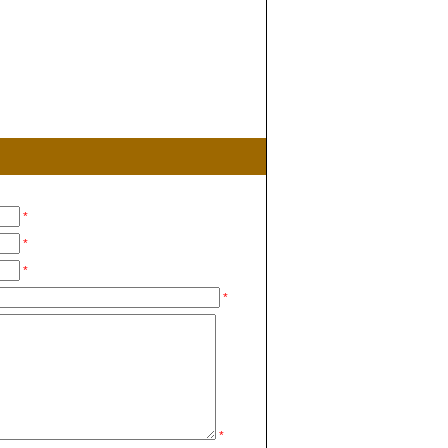
*
*
*
*
*