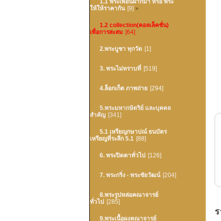
1.1 พระเพื่อนฝากมา หรือ พระ
ให้ให้ราคากัน
[9]
»
1.2 collection(คอลเล็คชั่น)
เพื่อการสะสม
[64]
2.พระบูชา ทุกวัด
[1]
3. พระไม่ทราบที่
[519]
4.ล็อกเก็ต ภาพถ่าย
[294]
5.พระมหากษัตริย์ และบุคคล
สำคัญ
[341]
5.1 เหรียญกษาปณ์ ธนบัตร
เหรียญที่ระลึก 5.1
[88]
6. พระปิดตาทั่วไป
[126]
7. พระกริ่ง - พระชัยวัฒน์
[204]
8.พระรูปหล่อคณาจารย์
ทั่วไป
[285]
ร
9.พระเนื้อผงคณาจารย์