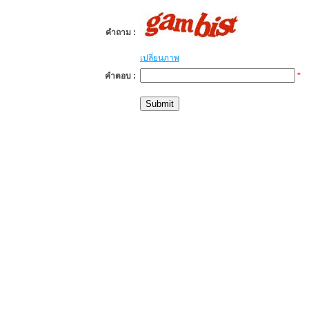
คำถาม :
เปลี่ยนภาพ
คำตอบ :
*