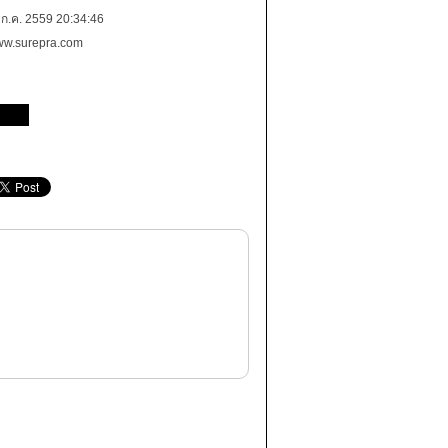
 ก.ค. 2559 20:34:46
w.surepra.com