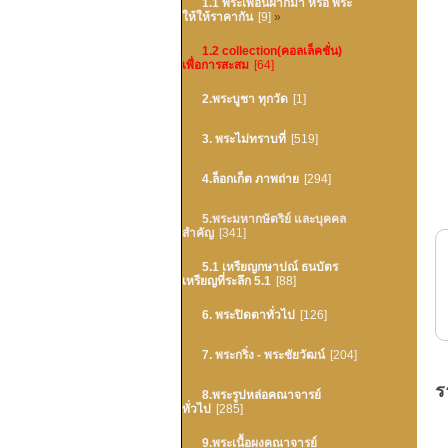
1.1 พระเพื่อนฝากมา หรือ พระ
ให้ให้ราคากัน
[9]
»
1.2 collection(คอลเล็คชั่น)
เพื่อการสะสม
[64]
2.พระบูชา ทุกวัด
[1]
3. พระไม่ทราบที่
[519]
4.ล็อกเก็ต ภาพถ่าย
[294]
5.พระมหากษัตริย์ และบุคคล
สำคัญ
[341]
5.1 เหรียญกษาปณ์ ธนบัตร
เหรียญที่ระลึก 5.1
[88]
6. พระปิดตาทั่วไป
[126]
7. พระกริ่ง - พระชัยวัฒน์
[204]
ร
8.พระรูปหล่อคณาจารย์
ทั่วไป
[285]
9.พระเนื้อผงคณาจารย์