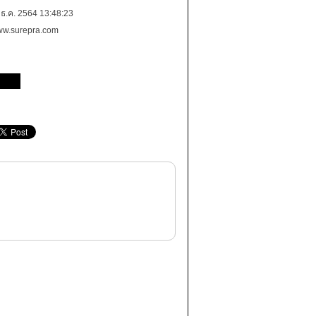
 ธ.ค. 2564 13:48:23
w.surepra.com