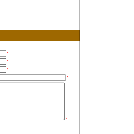
*
*
*
*
*