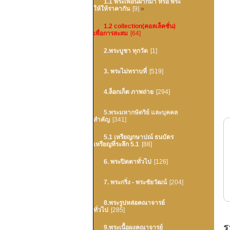
1.1 พระเพื่อนฝากมา หรือ พระ
ให้ให้ราคากัน
[9]
»
1.2 collection(คอลเล็คชั่น)
เพื่อการสะสม
[64]
2.พระบูชา ทุกวัด
[1]
3. พระไม่ทราบที่
[519]
4.ล็อกเก็ต ภาพถ่าย
[294]
5.พระมหากษัตริย์ และบุคคล
สำคัญ
[341]
5.1 เหรียญกษาปณ์ ธนบัตร
เหรียญที่ระลึก 5.1
[88]
6. พระปิดตาทั่วไป
[126]
7. พระกริ่ง - พระชัยวัฒน์
[204]
8.พระรูปหล่อคณาจารย์
ทั่วไป
[285]
ร
9.พระเนื้อผงคณาจารย์