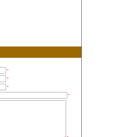
*
*
*
*