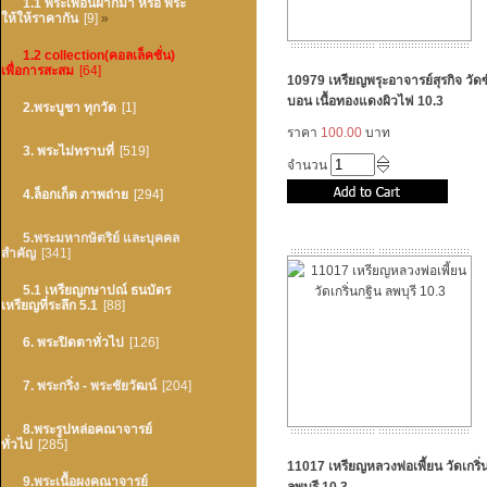
1.1 พระเพื่อนฝากมา หรือ พระ
ให้ให้ราคากัน
[9]
»
1.2 collection(คอลเล็คชั่น)
เพื่อการสะสม
[64]
10979 เหรียญพรุะอาจารย์สุรกิจ วัด
บอน เนื้อทองแดงผิวไฟ 10.3
2.พระบูชา ทุกวัด
[1]
ราคา
100.00
บาท
3. พระไม่ทราบที่
[519]
จำนวน
4.ล็อกเก็ต ภาพถ่าย
[294]
5.พระมหากษัตริย์ และบุคคล
สำคัญ
[341]
5.1 เหรียญกษาปณ์ ธนบัตร
เหรียญที่ระลึก 5.1
[88]
6. พระปิดตาทั่วไป
[126]
7. พระกริ่ง - พระชัยวัฒน์
[204]
8.พระรูปหล่อคณาจารย์
ทั่วไป
[285]
11017 เหรียญหลวงพ่อเพี้ยน วัดเกริ่
9.พระเนื้อผงคณาจารย์