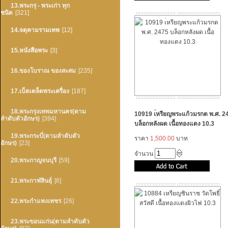
13.พระกรุ - พระเก่า ทุก
ชนิด
[321]
14.จตุคามรามเทพ
[12]
15.หนังสือพระ
[3]
16.ของโบราณ ของสะสม
[235]
17.เบ็ดเตล็ดพระเครื่อง
[187]
18.พระกรุงเทพมหานคร(ตาม
10919 เ่หรียญพระแก้วมรกต พ.ศ. 2
ลำดับตัวอักษร)
[394]
บล็อกหลังผด เนื้อทองแดง 10.3
19.พระกระบี่(ตามลำดับตัว
ราคา
1,500.00
บาท
อักษร)
[23]
จำนวน
20.พระกาญจนบุรี
[59]
21.พระกาฬสินธุ์
[6]
22.พระกำแพงเพชร
[26]
23.พระขอนแก่น(ตามลำดับตัว