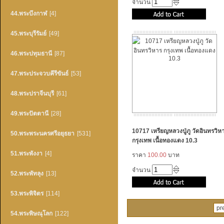
จำนวน
44.พระบึงกาฬ
[4]
45.พระบุรีรัมย์
[49]
46.พระปทุมธานี
[87]
47.พระประจวบคึรีขันธ์
[53]
48.พระปราจีนบุรี
[61]
49.พระปัตตานี
[28]
10717 เหรียญหลวงปู่ภู วัดอินทรวิห
50.พระพระนครศรีอยุธยา
[531]
กรุงเทพ เนื้อทองแดง 10.3
51.พระพังงา
[4]
ราคา
100.00
บาท
จำนวน
52.พระพัทลุง
[13]
53.พระพิจิตร
[114]
pr
54.พระพิษณุโลก
[122]