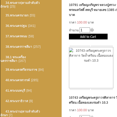
34.พระตาก(ตามลำดับตัว
10791 เหรียญเจริญพร หลวงปู่สรวง ว
อักษร)
[25]
พรหมสวัสดิ์ ลพบุรี หมายเลข 1385 เน
บาต
35.พระนครนายก
[55]
ราคา
100.00
บาท
36.พระนครปฐม
[341]
จำนวน
37.พระนครพนม
[58]
38.พระนครราชสีมา
[257]
38.1 พระเครื่อง
นครราชสีมา
[167]
39.พระนครศรีธรรมราช
[84]
40.พระนครสวรรค์
[285]
41.พระนนทบุรี
[94]
10743 เหรียญพระครูถาวรศิลาจาร ว
42.พระนราธิวาส
[9]
ศรีธน เนื้อทองแดงรมดำ 10.3
ราคา
100.00
บาท
43.พระน่าน(ตามลำดับตัว
อักษร
[7]